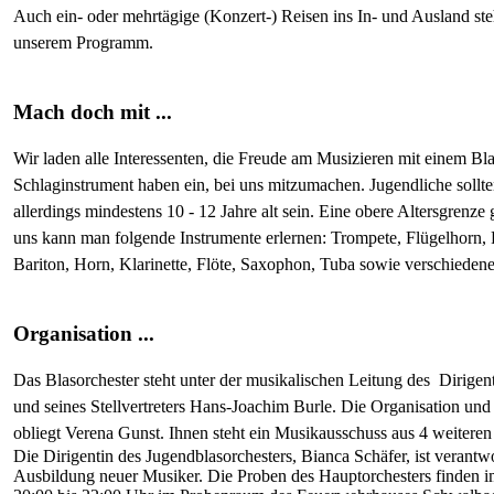
Auch ein- oder mehrtägige (Konzert-) Reisen ins In- und Ausland st
unserem Programm.
Mach doch mit ...
Wir laden alle Interessenten, die Freude am Musizieren mit einem Bla
Schlaginstrument haben ein, bei uns mitzumachen. Jugendliche sollt
allerdings mindestens 10 - 12 Jahre alt sein. Eine obere Altersgrenze gi
uns kann man folgende Instrumente erlernen: Trompete, Flügelhorn,
Bariton, Horn, Klarinette, Flöte, Saxophon, Tuba sowie verschieden
Organisation ...
Das Blasorchester steht unter der musikalischen Leitung des Dirige
und seines Stellvertreters Hans-Joachim Burle. Die Organisation und
obliegt Verena Gunst. Ihnen steht ein Musikausschuss aus 4 weiteren 
Die Dirigentin des Jugendblasorchesters, Bianca Schäfer, ist verantwo
Ausbildung neuer Musiker. Die Proben des Hauptorchesters finden 