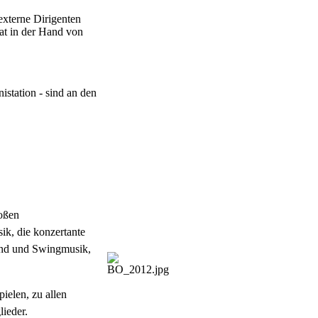
externe Dirigenten
gat in der Hand von
istation - sind an den
roßen
ik, die konzertante
and und Swingmusik,
ielen, zu allen
lieder.