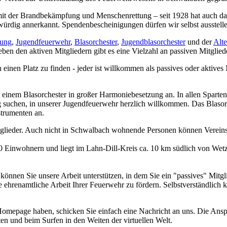
 mit der Brandbekämpfung und Menschenrettung – seit 1928 hat auch das
würdig annerkannt. Spendenbescheinigungen dürfen wir selbst ausstelle
lung
,
Jugendfeuerwehr
,
Blasorchester
,
Jugendblasorchester
und der
Alte
eben den aktiven Mitgliedern gibt es eine Vielzahl an passiven Mitglied
in einen Platz zu finden - jeder ist willkommen als passives oder aktiv
 einem Blasorchester in großer Harmoniebesetzung an. In allen Sparte
ung suchen, in unserer Jugendfeuerwehr herzlich willkommen. Das Blasorc
trumenten an.
itglieder. Auch nicht in Schwalbach wohnende Personen können Verein
0 Einwohnern und liegt im Lahn-Dill-Kreis ca. 10 km südlich von Wetz
önnen Sie unsere Arbeit unterstützen, in dem Sie ein "passives" Mitgl
 ehrenamtliche Arbeit Ihrer Feuerwehr zu fördern. Selbstverständlich 
omepage haben, schicken Sie einfach eine Nachricht an uns. Die Anspr
en und beim Surfen in den Weiten der virtuellen Welt.