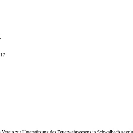
.
s Verein zur Unterstützung des Feuerwehrwesens in Schwalbach gegrün