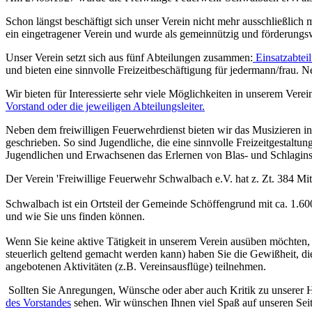
Schon längst beschäftigt sich unser Verein nicht mehr ausschließlich
ein eingetragener Verein und wurde als gemeinnützig und förderungs
Unser Verein setzt sich aus fünf Abteilungen zusammen:
Einsatzabtei
und bieten eine sinnvolle Freizeitbeschäftigung für jedermann/frau. N
Wir bieten für Interessierte sehr viele Möglichkeiten in unserem Vere
Vorstand oder die jeweiligen Abteilungsleiter.
Neben dem freiwilligen Feuerwehrdienst bieten wir das Musizieren in
geschrieben. So sind Jugendliche, die eine sinnvolle Freizeitgestalt
Jugendlichen und Erwachsenen das Erlernen von Blas- und Schlagins
Der Verein 'Freiwillige Feuerwehr Schwalbach e.V. hat z. Zt. 384 M
Schwalbach ist ein Ortsteil der Gemeinde Schöffengrund mit ca. 1.60
und wie Sie uns finden können.
Wenn Sie keine aktive Tätigkeit in unserem Verein ausüben möchten, k
steuerlich geltend gemacht werden kann) haben Sie die Gewißheit, die
angebotenen Aktivitäten (z.B. Vereinsausflüge) teilnehmen.
Sollten Sie Anregungen, Wünsche oder aber auch Kritik zu unserer H
des Vorstandes
sehen. Wir wünschen Ihnen viel Spaß auf unseren Seit