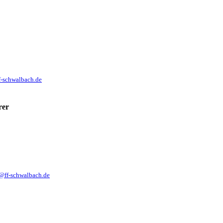
f-schwalbach.de
rer
@ff-schwalbach.de