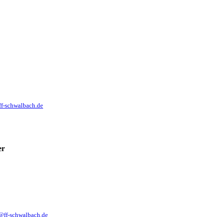
ff-schwalbach.de
er
@ff-schwalbach.de