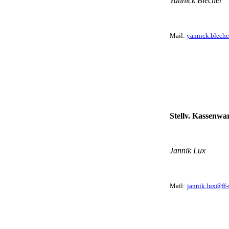
Yannick Blecher
Mail:
yannick.blech
Stellv. Kassenwa
Jannik Lux
Mail:
jannik.lux@ff