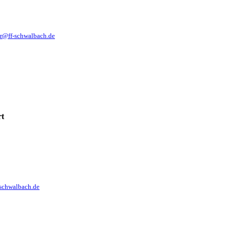
er@ff-schwalbach.de
rt
-schwalbach.de