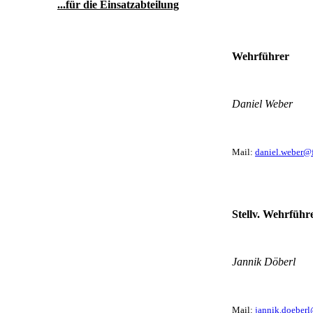
...für die Einsatzabteilung
Wehrführer
Daniel Weber
Mail:
daniel.weber@
Stellv. Wehrführ
Jannik Döberl
Mail:
jannik.doeberl