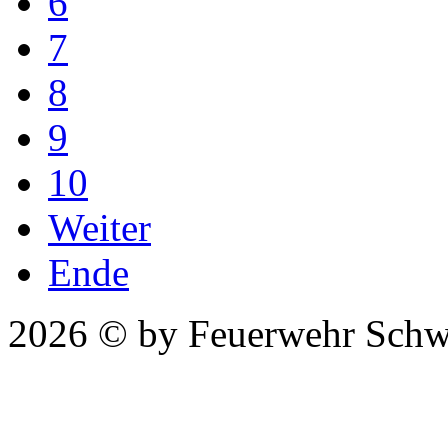
6
7
8
9
10
Weiter
Ende
2026 © by Feuerwehr Schw